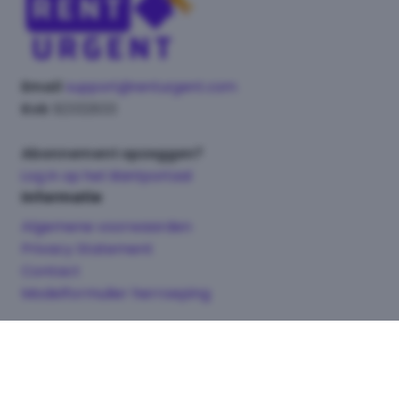
Email
support@renturgent.com
Kvk
92332633
Abonnement opzeggen?
Log in op het klantportaal
Informatie
Algemene voorwaarden
Privacy Statement
Contact
Modelformulier herroeping
Alle rechten voorbehouden. We doen ons uiterste best om de
informatie op deze website actueel en nauwkeurig te houden. Zie je
toch iets dat niet klopt? Laat het ons gerust weten, dan kijken we er