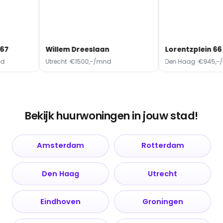
67
Willem Dreeslaan
Lorentzplein 66
d
Utrecht ·
€1500,-/mnd
Den Haag ·
€945,-/
Bekijk huurwoningen in jouw stad!
Amsterdam
Rotterdam
Den Haag
Utrecht
Eindhoven
Groningen